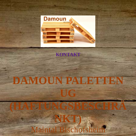
KONTAKT
DAMOUN PALETTEN
UG
(HAFTUNGSBESCHRÄ
NKT)
Maintal Bischofsheim