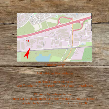
Anfahrtsweg:
A66 - Abfahrt Bischofsheim
von Hanau kommend: rechts
von Frankfurt kommend: an der Ampel geradeaus
Richtung Gewerbegebiet West,
unter der Autobahn durch dann sofort rechts ins Industriegebiet,
nächste Straße wieder rechts in die Gutenbergstraße