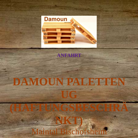
ANFAHRT
DAMOUN PALETTEN
UG
(HAFTUNGSBESCHRÄ
NKT)
Maintal Bischofsheim